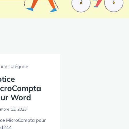
une catégorie
tice
icroCompta
ur Word
mbre 13, 2023
ice MicroCompta pour
d244