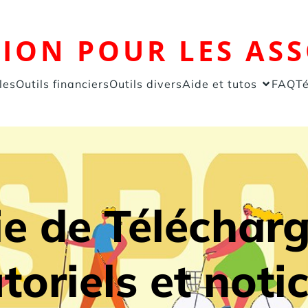
TION POUR LES AS
les
Outils financiers
Outils divers
Aide et tutos
FAQ
T
e de Téléchar
toriels et noti