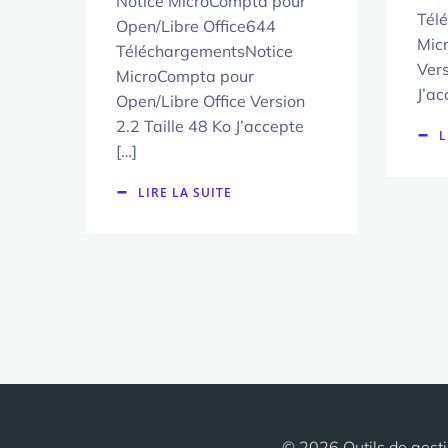
Notice MicroCompta pour
Tél
Open/Libre Office644
Mic
TéléchargementsNotice
Vers
MicroCompta pour
J’ac
Open/Libre Office Version
2.2 Taille 48 Ko J’accepte
L
[…]
LIRE LA SUITE
© 2026 Outils de gesti