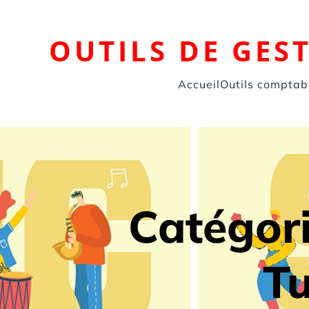
Aller
au
contenu
OUTILS DE GES
Accueil
Outils comptab
Catégori
Tu