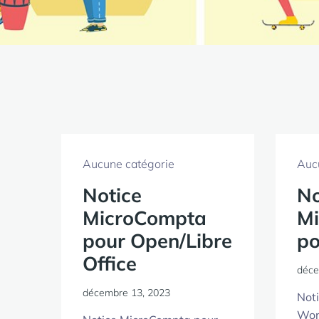
Aucune catégorie
Auc
Notice
No
MicroCompta
M
pour Open/Libre
po
Office
déce
décembre 13, 2023
Not
Wor