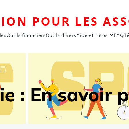
TION POUR LES AS
les
Outils financiers
Outils divers
Aide et tutos
FAQ
T
ie :
En savoir 