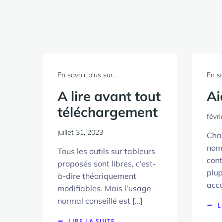
En savoir plus sur...
En sa
A lire avant tout
Ai
téléchargement
févri
juillet 31, 2023
Chaq
nom
Tous les outils sur tableurs
cont
proposés sont libres, c’est-
plup
à-dire théoriquement
acc
modifiables. Mais l’usage
normal conseillé est […]
L
LIRE LA SUITE